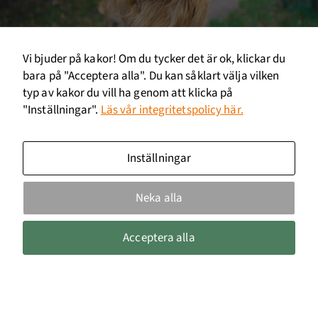
För att vi ska
kunna
förbättra
Vi bjuder på kakor! Om du tycker det är ok, klickar du
hemsidans
bara på "Acceptera alla". Du kan såklart välja vilken
funktionalitet
typ av kakor du vill ha genom att klicka på
och
"Inställningar".
Läs vår integritetspolicy här.
uppbyggnad,
baserat på
hur hemsidan
Inställningar
används.
Neka alla
0703790315
Upplevelse
hej@fraktalhalsa.se
För att vår
Acceptera alla
hemsida ska
Integritetspolicy
prestera så
bra som
möjligt under